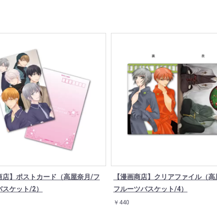
商店】ポストカード（高屋奈月/フ
【漫画商店】クリアファイル（高
スケット/2）
フルーツバスケット/4）
￥440