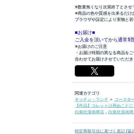
※数量無くなり次第終了とさせ
※商品の色や質感を出来るだけ
ブラウザや設定により実物と若
■お届け■
ご入金を頂いてから通常5
※お届けのご注意
・お届け時期の異なる商品をご
合わせてお届けさせていただき
関連カテゴリ
キッチン・ランチ
＞
コースタ
【作品】コレットは死ぬことに
白泉社漫画商店
，
白泉社漫画商
特定商取引法に基づく表記 (返