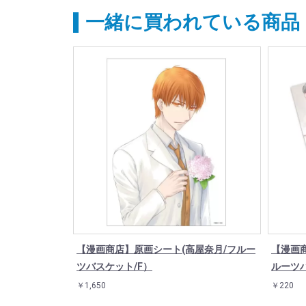
一緒に買われている商品
【漫画商店】原画シート(高屋奈月/フルー
【漫画
ツバスケット/F）
ルーツバ
￥1,650
￥220