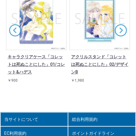
キャラクリアケース「コレッ
アクリルスタンド「コレット
)
トは死ぬことにした」01/コレ
は死ぬことにした」02/デザイ
ット&ハデス
ンB
￥900
￥1,980
当サイトについて
総合利用規約
EC利用規約
ポイントガイドライン