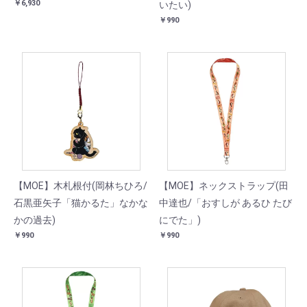
￥6,930
いたい)
￥990
【MOE】木札根付(岡林ちひろ/
【MOE】ネックストラップ(田
石黒亜矢子「猫かるた」なかな
中達也/「おすしが あるひ たび
かの過去)
にでた」)
￥990
￥990