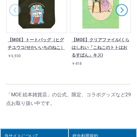
【MOE】トートバッグ（ヒグ
【MOE】クリアファイル(くら
チユウコ/せかいいちのねこ）
はしれい「こねこのトトはお
るすばん」キス)
￥6,930
￥418
「MOE 絵本雑貨店」の公式、限定、コラボグッズなど29
点お取り扱い中です。
当サイトについて
総合利用規約