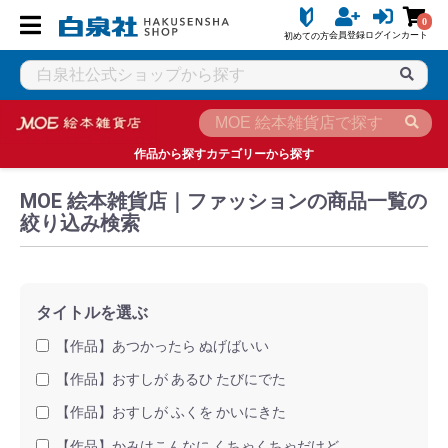
0
会員登録
ログイン
カート
初めての方
白泉社公式ショップ HAKUSENSHA SHOP
タイトル一覧
MO
作品から探す
カテゴリーから探す
MOE 絵本雑貨店｜ファッションの商品一覧の
絞り込み検索
タイトルを選ぶ
【作品】あつかったら ぬげばいい
【作品】おすしが あるひ たびにでた
【作品】おすしが ふくを かいにきた
【作品】かみはこんなに くちゃくちゃだけど