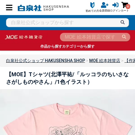
0
会員登録
ログイン
カート
初めての方
作品から探す
カテゴリーから探す
白泉社公式ショップ HAKUSENSHA SHOP
MOE 絵本雑貨店
【作
【MOE】Tシャツ(北澤平祐/「ルッコラのちいさな
さがしものやさん」/1色イラスト）