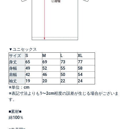
▼ユニセックス
サイズ
S
M
L
XL
身丈
65
69
73
77
身幅
49
52
55
58
肩幅
42
46
50
54
袖丈
19
20
22
24
※単位：cm
※表記寸法よりも1〜2cm程度の誤差が生じる場合がございま
す。
■素材■
綿100％