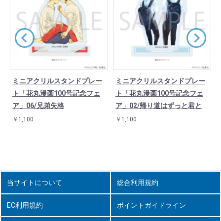
ミニアクリルスタンドプレー
ミニアクリルスタンドプレー
ト「花丸漫画100号記念フェ
ト「花丸漫画100号記念フェ
く
ア」06/兄弟失格
ア」02/帰り道はずっと君と
￥1,100
￥1,100
当サイトについて
総合利用規約
EC利用規約
ポイントガイドライン