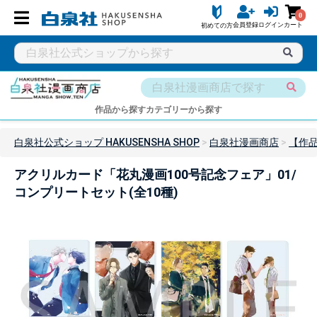
0
会員登録
ログイン
カート
初めての方
作品から探す
カテゴリーから探す
白泉社公式ショップ HAKUSENSHA SHOP
白泉社漫画商店
【作品
アクリルカード「花丸漫画100号記念フェア」01/
コンプリートセット(全10種)