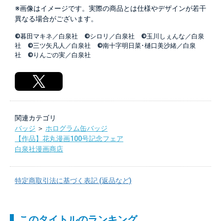
※画像はイメージです。実際の商品とは仕様やデザインが若干
異なる場合がございます。
©暮田マキネ／白泉社 ©シロリ／白泉社 ©玉川しぇんな／白泉
社 ©三ツ矢凡人／白泉社 ©南十字明日菜･樋口美沙緒／白泉
社 ©りんごの実／白泉社
関連カテゴリ
バッジ
＞
ホログラム缶バッジ
【作品】花丸漫画100号記念フェア
白泉社漫画商店
特定商取引法に基づく表記 (返品など)
このタイトルのランキング