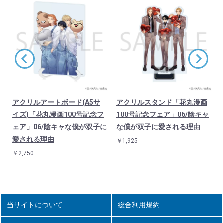
アクリルアートボード(A5サ
アクリルスタンド「花丸漫画
イズ)「花丸漫画100号記念フ
100号記念フェア」06/陰キャ
ェア」06/陰キャな僕が双子に
な僕が双子に愛される理由
愛される理由
￥1,925
￥2,750
当サイトについて
総合利用規約