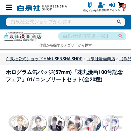
0
会員登録
ログイン
カート
初めての方
作品から探す
カテゴリーから探す
白泉社公式ショップ HAKUSENSHA SHOP
白泉社漫画商店
【作品
ホログラム缶バッジ(57mm)「花丸漫画100号記念
フェア」01/コンプリートセット(全20種)