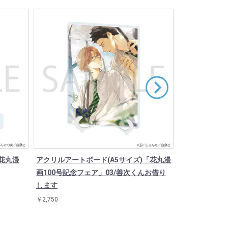
花丸漫
アクリルアートボード(A5サイズ)「花丸漫
アクリルスタン
画100号記念フェア」03/善次くんお借り
ェア」03/善
します
￥1,925
￥2,750