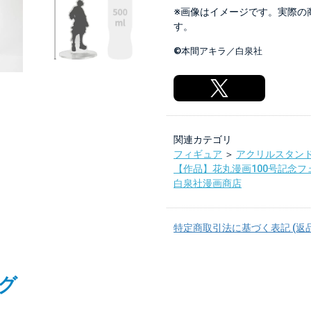
※画像はイメージです。実際の
す。
©本間アキラ／白泉社
関連カテゴリ
フィギュア
＞
アクリルスタン
【作品】花丸漫画100号記念フ
白泉社漫画商店
特定商取引法に基づく表記 (返
グ