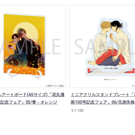
アートボード(A5サイズ)「花丸漫
ミニアクリルスタンドプレート「
号記念フェア」05/青⇔オレンジ
画100号記念フェア」06/兄弟失格
￥1,100