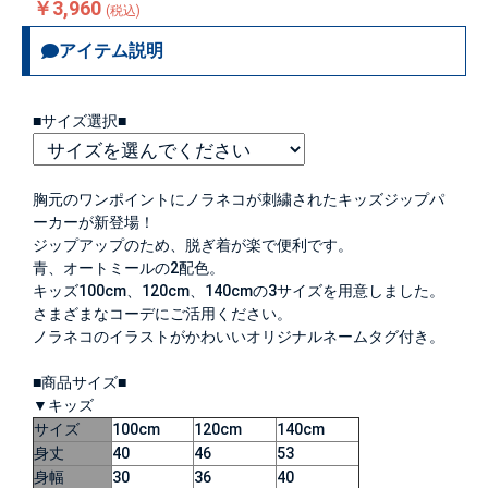
￥3,960
(税込)
アイテム説明
■サイズ選択■
胸元のワンポイントにノラネコが刺繍されたキッズジップパ
ーカーが新登場！
ジップアップのため、脱ぎ着が楽で便利です。
青、オートミールの2配色。
キッズ100cm、120cm、140cmの3サイズを用意しました。
さまざまなコーデにご活用ください。
ノラネコのイラストがかわいいオリジナルネームタグ付き。
■商品サイズ■
▼キッズ
サイズ
100cm
120cm
140cm
身丈
40
46
53
身幅
30
36
40