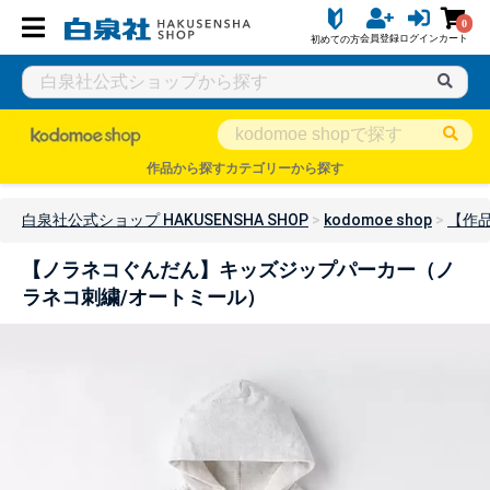
0
会員登録
ログイン
カート
初めての方
作品から探す
カテゴリーから探す
白泉社公式ショップ HAKUSENSHA SHOP
kodomoe shop
【作
【ノラネコぐんだん】キッズジップパーカー（ノ
ラネコ刺繍/オートミール）