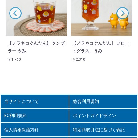
【ノラネコぐんだん】 タンブ
【ノラネコぐんだん】 フロー
ラー うみ
トグラス うみ
￥1,760
￥2,310
当サイトについて
総合利用規約
EC利用規約
ポイントガイドライン
個人情報保護方針
特定商取引法に基づく表記