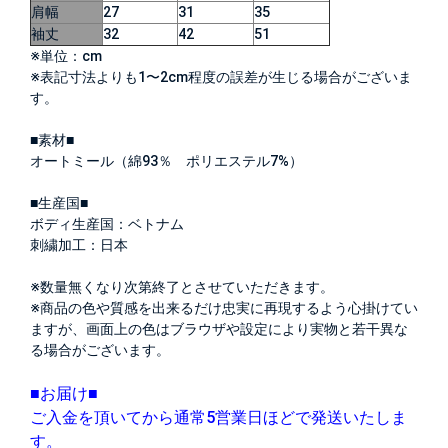
肩幅
27
31
35
袖丈
32
42
51
※単位：cm
※表記寸法よりも1〜2cm程度の誤差が生じる場合がございま
す。
■素材■
オートミール（綿93％ ポリエステル7%）
■生産国■
ボディ生産国：ベトナム
刺繍加工：日本
※数量無くなり次第終了とさせていただきます。
※商品の色や質感を出来るだけ忠実に再現するよう心掛けてい
ますが、画面上の色はブラウザや設定により実物と若干異な
る場合がございます。
■お届け■
ご入金を頂いてから通常5営業日ほどで発送いたしま
す。