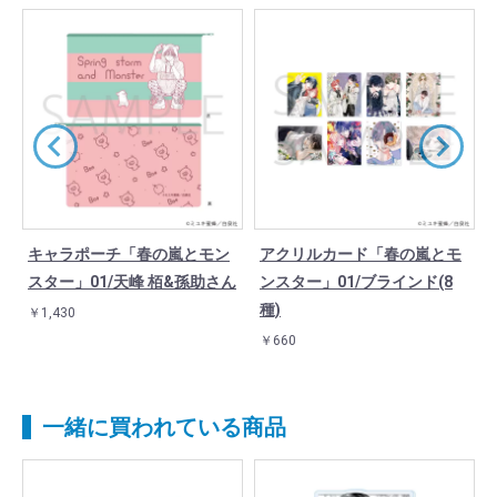
キャラポーチ「春の嵐とモン
アクリルカード「春の嵐とモ
ス
スター」01/天峰 栢&孫助さん
ンスター」01/ブラインド(8
種)
￥1,430
￥660
一緒に買われている商品