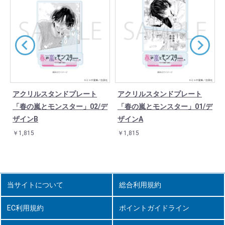
アクリルスタンドプレート
アクリルスタンドプレート
モ
「春の嵐とモンスター」02/デ
「春の嵐とモンスター」01/デ
ザインB
ザインA
￥1,815
￥1,815
当サイトについて
総合利用規約
EC利用規約
ポイントガイドライン