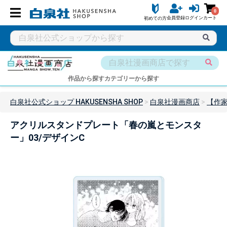
0
会員登録
ログイン
カート
初めての方
作品から探す
カテゴリーから探す
白泉社公式ショップ HAKUSENSHA SHOP
白泉社漫画商店
【作
アクリルスタンドプレート「春の嵐とモンスタ
ー」03/デザインC