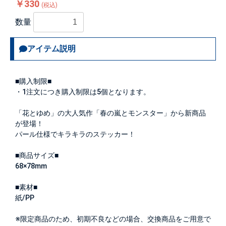
￥330
(税込)
数量
アイテム説明
■購入制限■
・1注文につき購入制限は
5個
となります。
「花とゆめ」の大人気作「春の嵐とモンスター」から新商品
が登場！
パール仕様でキラキラのステッカー！
■商品サイズ■
68×78mm
■素材■
紙/PP
※限定商品のため、初期不良などの場合、交換商品をご用意で