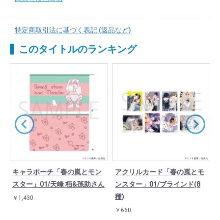
特定商取引法に基づく表記 (返品など)
このタイトルのランキング
キャラポーチ「春の嵐とモン
アクリルカード「春の嵐とモ
ス
スター」01/天峰 栢&孫助さん
ンスター」01/ブラインド(8
種)
￥1,430
￥660