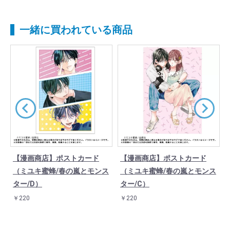
一緒に買われている商品
【漫画商店】ポストカード
【漫画商店】ポストカード
モ
（ミユキ蜜蜂/春の嵐とモンス
（ミユキ蜜蜂/春の嵐とモンス
ター/D）
ター/C）
￥220
￥220