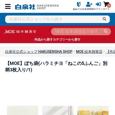
0
会員登録
ログイン
カート
初めての方
作品から探す
カテゴリーから探す
白泉社公式ショップ HAKUSENSHA SHOP
MOE 絵本雑貨店
【作
【MOE】ぽち袋(ハラミチヨ「ねこの5ふんご」別
柄3枚入り/1)