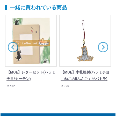
一緒に買われている商品
チ
【MOE】レターセット(ハラミ
【MOE】木札根付(ハラミチヨ
チヨ/カーテン)
「ねこの5ふんご」サバトラ)
￥682
￥990