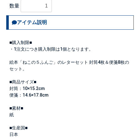
数量
アイテム説明
■購入制限■
・1注文につき購入制限は
1個
となります。
絵本「ねこの５ふんご」のレターセット 封筒4枚＆便箋8枚の
セット。
■商品サイズ■
封筒：10×15.2cm
便箋：14.6×17.8cm
■素材■
紙
■生産国■
日本