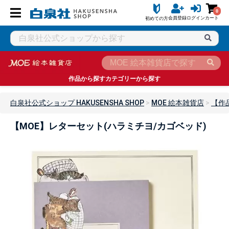
0
会員登録
ログイン
カート
初めての方
作品から探す
カテゴリーから探す
白泉社公式ショップ HAKUSENSHA SHOP
MOE 絵本雑貨店
【作
【MOE】レターセット(ハラミチヨ/カゴベッド)