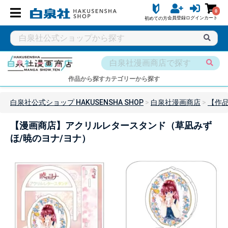
0
会員登録
ログイン
カート
初めての方
作品から探す
カテゴリーから探す
白泉社公式ショップ HAKUSENSHA SHOP
白泉社漫画商店
【作
【漫画商店】アクリルレタースタンド（草凪みず
ほ/暁のヨナ/ヨナ）