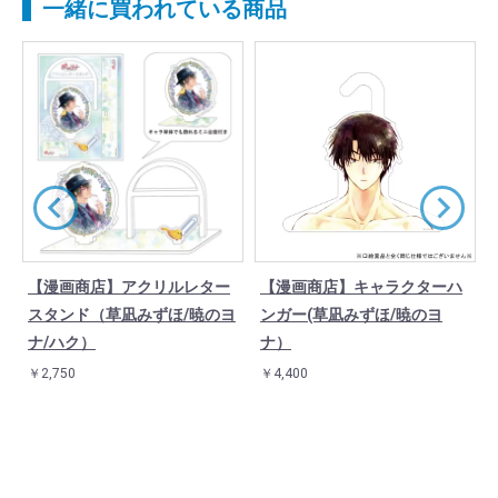
一緒に買われている商品
【漫画商店】アクリルレター
【漫画商店】キャラクターハ
イ
スタンド（草凪みずほ/暁のヨ
ンガー(草凪みずほ/暁のヨ
ナ/ハク）
ナ）
￥2,750
￥4,400