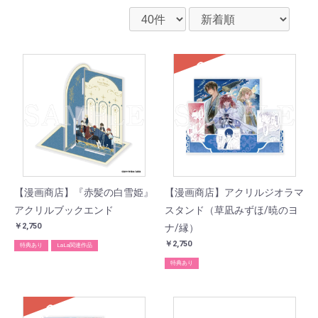
SOLD
【漫画商店】『赤髪の白雪姫』
【漫画商店】アクリルジオラマ
アクリルブックエンド
スタンド（草凪みずほ/暁のヨ
￥2,750
ナ/縁）
￥2,750
特典あり
LaLa関連作品
特典あり
SOLD