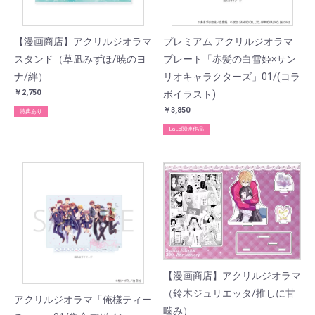
【漫画商店】アクリルジオラマ
プレミアム アクリルジオラマ
スタンド（草凪みずほ/暁のヨ
プレート「赤髪の白雪姫×サン
ナ/絆）
リオキャラクターズ」01/(コラ
￥2,750
ボイラスト)
￥3,850
特典あり
LaLa関連作品
【漫画商店】アクリルジオラマ
（鈴木ジュリエッタ/推しに甘
アクリルジオラマ「俺様ティー
噛み）