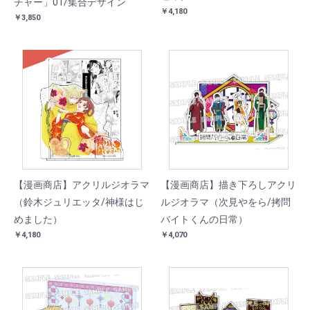
チャー」01/集合デザイン
￥4,180
￥3,850
SOLD
【漫画商店】アクリルジオラマ
【漫画商店】描き下ろしアクリ
（鈴木ジュリエッタ/神様はじ
ルジオラマ（次見やをら/拷問
めました）
バイトくんの日常）
￥4,180
￥4,070