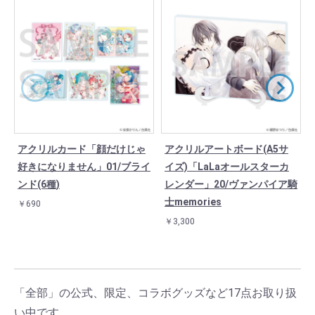
アクリルカード「顔だけじゃ
アクリルアートボード(A5サ
好きになりません」01/ブライ
イズ)「LaLaオールスターカ
ンド(6種)
レンダー」20/ヴァンパイア騎
士memories
￥690
￥3,300
「全部」の公式、限定、コラボグッズなど17点お取り扱
い中です。