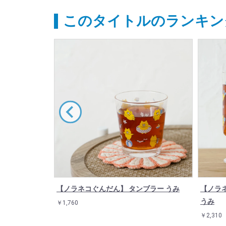
このタイトルのランキン
ラス おばけの
【ノラネコぐんだん】 タンブラー うみ
【ノラ
うみ
￥1,760
￥2,310