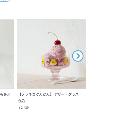
そらをと
【ノラネコぐんだん】 デザートグラス
【ノラネコぐ
うみ
ワンちゃん
￥2,420
￥3,520