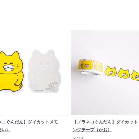
ネコぐんだん】ダイカットメモ
【ノラネコぐんだん】ダイカット
せい）
ングテープ（かお）
￥440