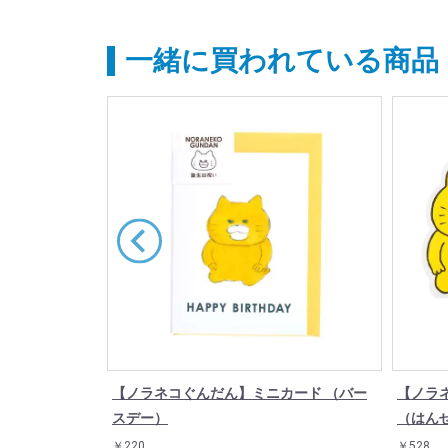
一緒に買われている商品
（長ポチ袋/3
【ノラネコぐんだん】ミニカード （バー
【ノラ
スデー）
（はん
￥220
￥528