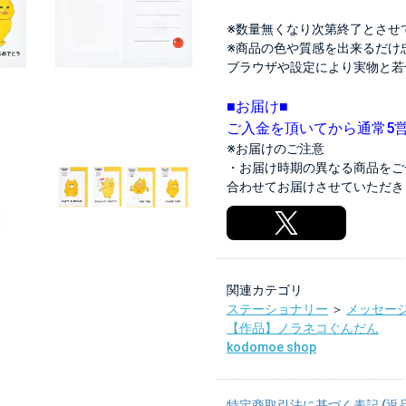
※数量無くなり次第終了とさせ
※商品の色や質感を出来るだけ
ブラウザや設定により実物と若
■お届け■
ご入金を頂いてから通常5
※お届けのご注意
・お届け時期の異なる商品をご
合わせてお届けさせていただき
関連カテゴリ
ステーショナリー
＞
メッセー
【作品】ノラネコぐんだん
kodomoe shop
特定商取引法に基づく表記 (返