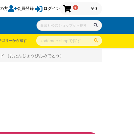
0
の方
会員登録
ログイン
￥0
テゴリーから探す
ド （おたんじょうびおめでとう）