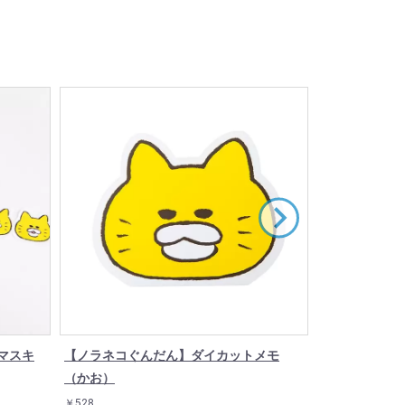
マスキ
【ノラネコぐんだん】ダイカットメモ
【ノラネコぐ
（かお）
(おんぶ)
￥528
￥770