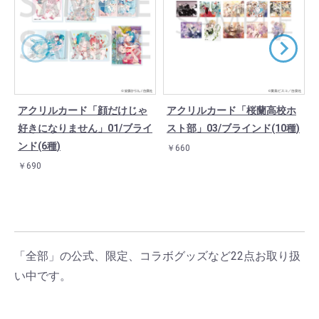
アクリルカード「顔だけじゃ
アクリルカード「桜蘭高校ホ
好きになりません」01/ブライ
スト部」03/ブラインド(10種)
ンド(6種)
￥660
￥690
「全部」の公式、限定、コラボグッズなど22点お取り扱
い中です。