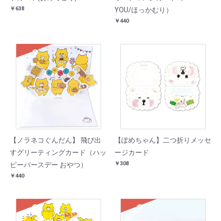
￥638
YOU/ほっかむり）
￥440
SOLD
【ノラネコぐんだん】 飛び出
【ぽめちゃん】二つ折りメッセ
すグリーティングカード（ハッ
ージカード
￥308
ピーバースデー おやつ）
￥440
SOLD
SOLD