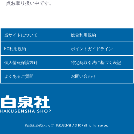
点お取り扱い中です。
当サイトについて
総合利用規約
EC利用規約
ポイントガイドライン
個人情報保護方針
特定商取引法に基づく表記
よくあるご質問
お問い合わせ
©白泉社公式ショップ HAKUSENSHA SHOP all rights reserved.