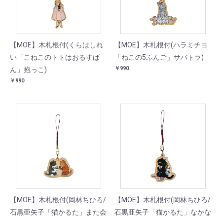
【MOE】木札根付(くらはしれ
【MOE】木札根付(ハラミチヨ
い「こねこのトトはおるすば
「ねこの5ふんご」サバトラ)
￥990
ん」抱っこ)
￥990
【MOE】木札根付(岡林ちひろ/
【MOE】木札根付(岡林ちひろ/
石黒亜矢子「猫かるた」また会
石黒亜矢子「猫かるた」なかな