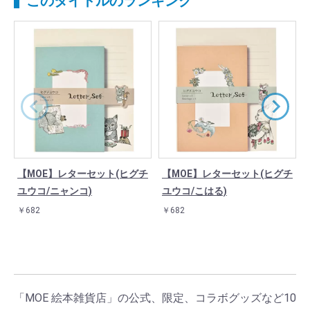
このタイトルのランキング
【MOE】レターセット(ヒグチ
【MOE】レターセット(ヒグチ
ユウコ/ニャンコ)
ユウコ/こはる)
￥682
￥682
「MOE 絵本雑貨店」の公式、限定、コラボグッズなど10