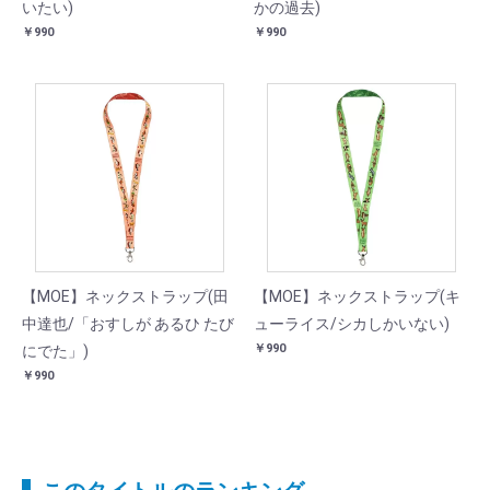
いたい)
かの過去)
￥990
￥990
【MOE】ネックストラップ(田
【MOE】ネックストラップ(キ
中達也/「おすしが あるひ たび
ューライス/シカしかいない)
￥990
にでた」)
￥990