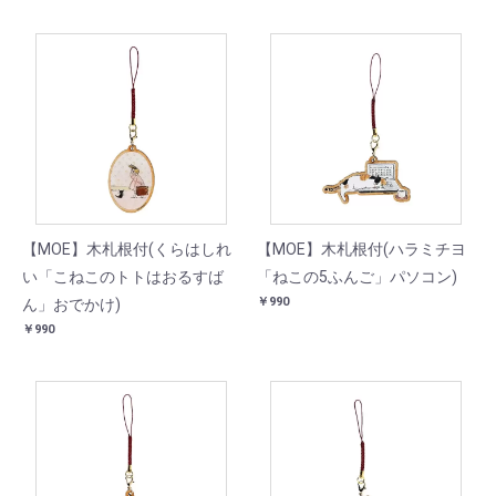
【MOE】木札根付(くらはしれ
【MOE】木札根付(ハラミチヨ
い「こねこのトトはおるすば
「ねこの5ふんご」パソコン)
￥990
ん」おでかけ)
￥990