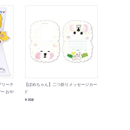
グリーテ
【ぽめちゃん】二つ折りメッセージカー
ー おや
ド
￥308