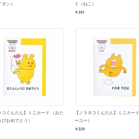
イオン）
ド（ねこ）
￥391
ネコぐんだん】ミニカード （おた
【ノラネコぐんだん】ミニカード
うびおめでとう）
ーユー）
￥220