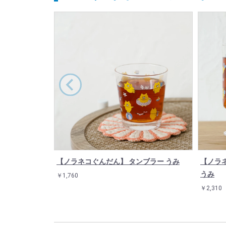
【ノラネコぐんだん】 タンブラー うみ
【ノラ
うみ
￥1,760
￥2,310