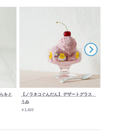
そらをと
【ノラネコぐんだん】 デザートグラス
【ノラネコぐ
うみ
ワンちゃん
￥2,420
￥3,520