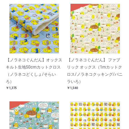
SOLD
【ノラネコぐんだん】オックス
【ノラネコぐんだん】 ファブ
キルト生地50cmカットクロス
リック オックス（1mカットク
（ノラネコどくしょ/そらい
ロス/ノラネコクッキング/バニ
ろ）
ラいろ）
￥1,375
￥1,540
SOLD