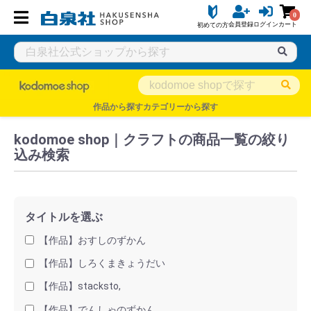
0
会員登録
ログイン
カート
初めての方
白泉社公式ショップ HAKUSENSHA SHOP
タイトル一覧
kodo
作品から探す
カテゴリーから探す
kodomoe shop｜クラフトの商品一覧の絞り
込み検索
タイトルを選ぶ
【作品】おすしのずかん
【作品】しろくまきょうだい
【作品】stacksto,
【作品】でんしゃのずかん