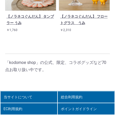
【ノラネコぐんだん】 タンブ
【ノラネコぐんだん】 フロー
ラー うみ
トグラス うみ
￥1,760
￥2,310
「kodomoe shop」の公式、限定、コラボグッズなど70
点お取り扱い中です。
当サイトについて
総合利用規約
EC利用規約
ポイントガイドライン