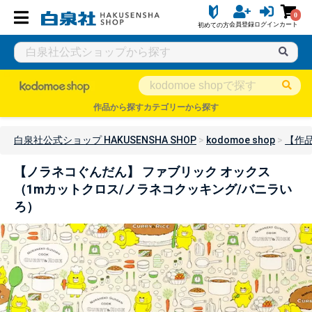
0
会員登録
ログイン
カート
初めての方
作品から探す
カテゴリーから探す
白泉社公式ショップ HAKUSENSHA SHOP
kodomoe shop
【作
【ノラネコぐんだん】 ファブリック オックス
（1mカットクロス/ノラネコクッキング/バニラい
ろ）