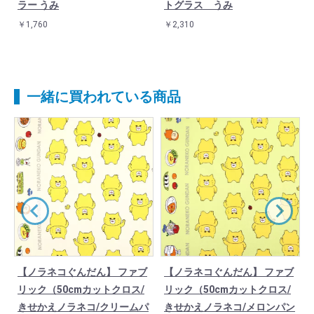
ラー うみ
トグラス うみ
￥1,760
￥2,310
一緒に買われている商品
ブ
【ノラネコぐんだん】 ファブ
【ノラネコぐんだん】 ファブ
リック（50cmカットクロス/
リック（50cmカットクロス/
イ
きせかえノラネコ/クリームパ
きせかえノラネコ/メロンパン