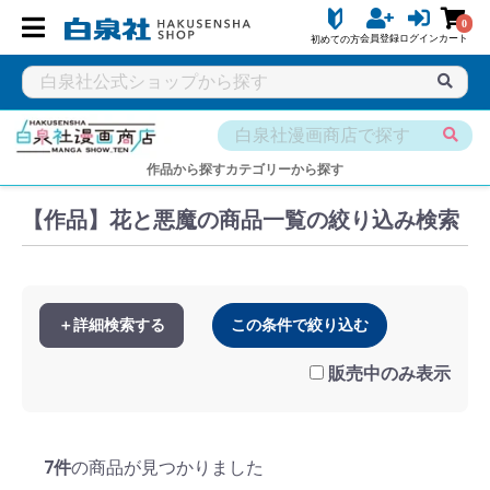
0
会員登録
ログイン
カート
初めての方
白泉社公式ショップ HAKUSENSHA SHOP
タイトル一覧
白泉
作品から探す
カテゴリーから探す
【作品】花と悪魔の商品一覧の絞り込み検索
＋詳細検索する
この条件で絞り込む
販売中のみ表示
7件
の商品が見つかりました