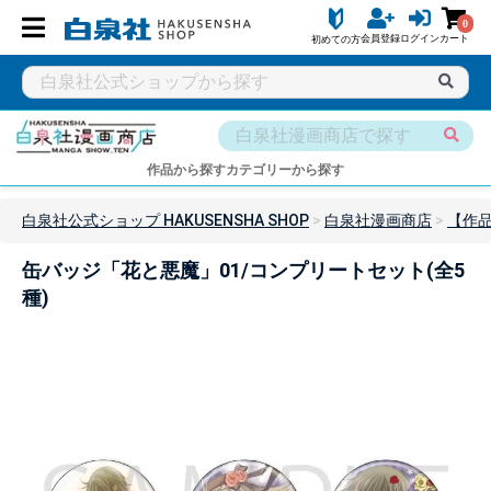
0
会員登録
ログイン
カート
初めての方
作品から探す
カテゴリーから探す
白泉社公式ショップ HAKUSENSHA SHOP
白泉社漫画商店
【作
缶バッジ「花と悪魔」01/コンプリートセット(全5
種)