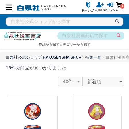
0
会員登録
ログイン
カート
初めての方
作品から探す
カテゴリーから探す
白泉社公式ショップ HAKUSENSHA SHOP
特集一覧
白泉社漫画商店
19件
の商品が見つかりました