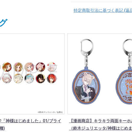
特定商取引法に基づく表記 (返
グ
ジ「神様はじめました」01/ブライ
【漫画商店】キラキラ両面キーホ
種)
（鈴木ジュリエッタ/神様はじめま