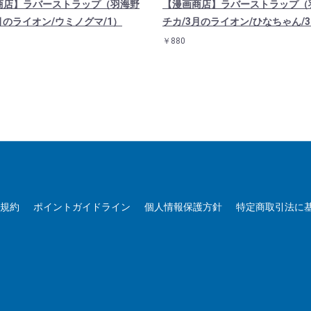
商店】ラバーストラップ（羽海野
【漫画商店】ラバーストラップ（
月のライオン/ウミノグマ/1）
チカ/3月のライオン/ひなちゃん/
￥880
用規約
ポイントガイドライン
個人情報保護方針
特定商取引法に