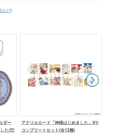
品など)
ルダー
アクリルカード「神様はじめました」01/
【漫画商店】
した/巴
コンプリートセット(全12種)
ジュリエッタ/