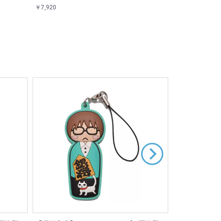
￥7,920
￥2,530