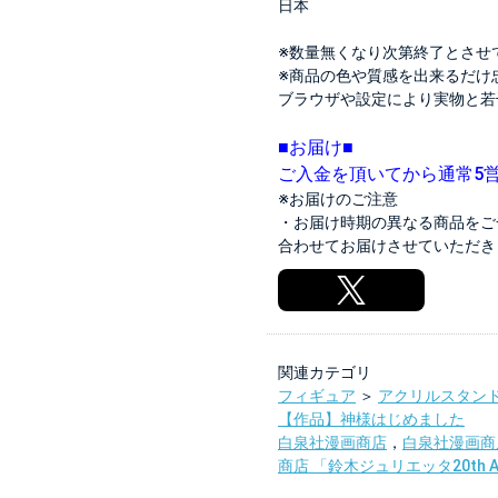
日本
※数量無くなり次第終了とさせ
※商品の色や質感を出来るだけ
ブラウザや設定により実物と若
■お届け■
ご入金を頂いてから通常5
※お届けのご注意
・お届け時期の異なる商品をご
合わせてお届けさせていただき
関連カテゴリ
フィギュア
＞
アクリルスタン
【作品】神様はじめました
白泉社漫画商店
，
白泉社漫画商
商店 「鈴木ジュリエッタ20th An