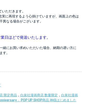
ていただきます。
忠実に再現するよう心掛けていますが、画面上の色は
干異なる場合がございます。
営業日ほどで発送いたします。
一緒にお買い求めいただいた場合、納期の遅い方に
ます。
ド
店 限定商品
，
白泉社漫画商店 数量限定
，
白泉社漫画
niversary 」POP UP SHOP商品 神様はじめました