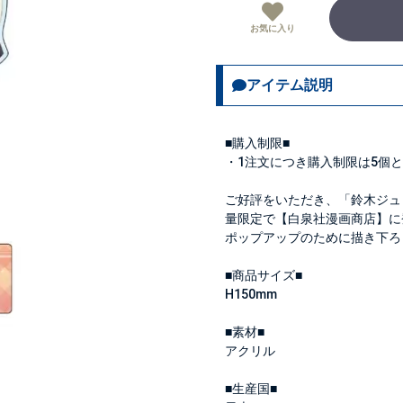
お気に入り
アイテム説明
■購入制限■
・1注文につき購入制限は
5個
と
ご好評をいただき、「鈴木ジュリエッタ2
量限定で【白泉社漫画商店】に
ポップアップのために描き下ろ
■商品サイズ■
H150mm
■素材■
アクリル
■生産国■