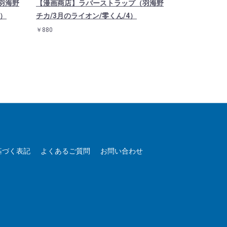
羽海野
【漫画商店】ラバーストラップ（羽海野
【漫画商店】
3）
チカ/3月のライオン/零くん/4）
ュリエッタ/神
￥880
￥1,650
基づく表記
よくあるご質問
お問い合わせ