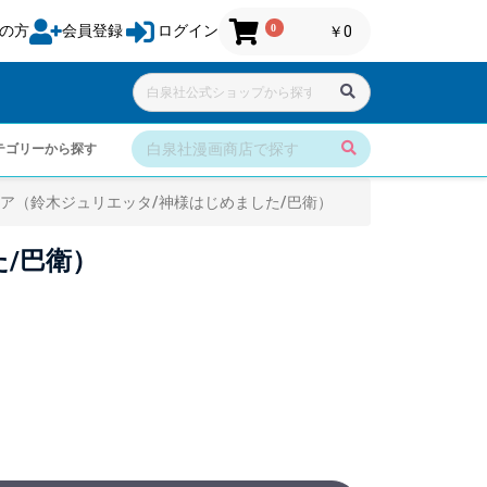
0
の方
会員登録
ログイン
￥0
テゴリーから探す
ア（鈴木ジュリエッタ/神様はじめました/巴衛）
/巴衛）