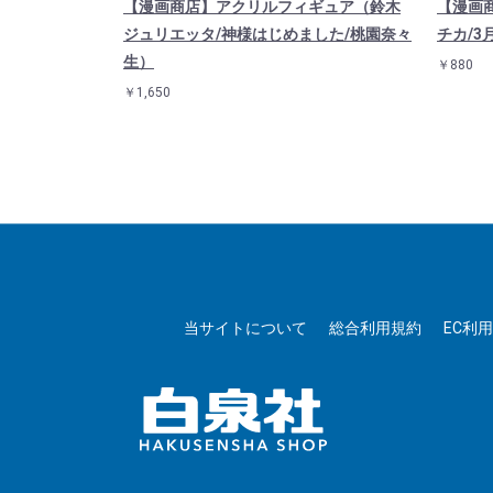
ンド（鈴木ジ
【漫画商店】アクリルフィギュア（鈴木
【漫画
た/2）
ジュリエッタ/神様はじめました/桃園奈々
チカ/3
生）
￥880
￥1,650
当サイトについて
総合利用規約
EC利