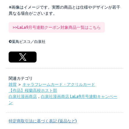
※画像はイメージです。実際の商品とは仕様やデザインが若干
異なる場合がございます。
>>LaLa9月号連動クーポン対象商品一覧はこちら
©葉鳥ビスコ／白泉社
関連カテゴリ
雑貨
＞
キャラフレームカード・アクリルカード
【作品】桜蘭高校ホスト部
白泉社漫画商店
，
白泉社漫画商店 LaLa9月号連動キャンペー
ン
特定商取引法に基づく表記 (返品など)