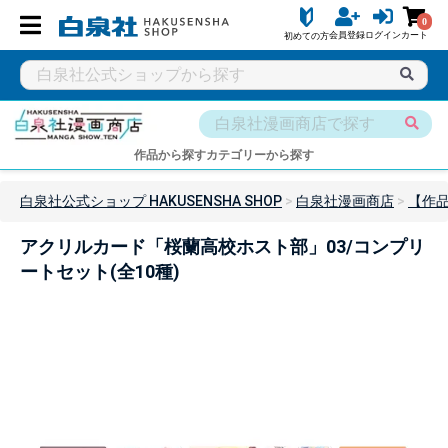
0
会員登録
ログイン
カート
初めての方
作品から探す
カテゴリーから探す
白泉社公式ショップ HAKUSENSHA SHOP
白泉社漫画商店
【作
アクリルカード「桜蘭高校ホスト部」03/コンプリ
ートセット(全10種)