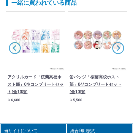
一緒に買われている商品
アクリルカード「桜蘭高校ホ
缶バッジ「桜蘭高校ホスト
スト部」04/コンプリートセッ
部」04/コンプリートセット
ト(全10種)
(全10種)
￥6,600
￥5,500
当サイトについて
総合利用規約