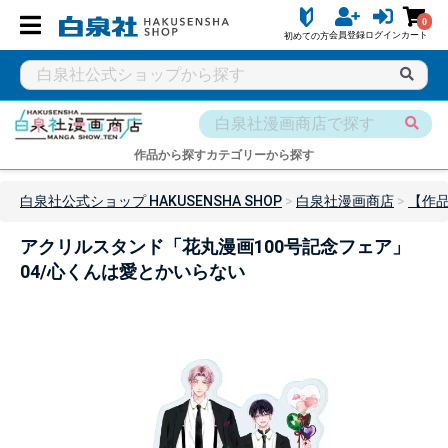
0
会員登録
ログイン
カート
初めての方
作品から探す
カテゴリーから探す
白泉社公式ショップ HAKUSENSHA SHOP
白泉社漫画商店
【作品
アクリルスタンド「花丸漫画100号記念フェア」
04/心くんは愛とかいらない