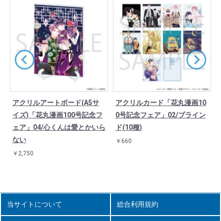
アクリルアートボード(A5サ
アクリルカード「花丸漫画10
バ
イズ)「花丸漫画100号記念フ
0号記念フェア」02/ブライン
ェア」04/心くんは愛とかいら
ド(10種)
ない
￥660
￥2,750
当サイトについて
総合利用規約