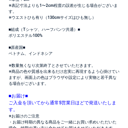
※表記寸法よりも1〜2cm程度の誤差が生じる場合がございま
す。
※ウエストひも有り（130cmサイズはひも無し）
■組成（Tシャツ、ハーフパンツ共通）■
ポリエステル100%
■原産国■
ベトナム、インドネシア
※数量無くなり次第終了とさせていただきます。
※商品の色や質感を出来るだけ忠実に再現するよう心掛けてい
ますが、画面上の色はブラウザや設定により実物と若干異な
る場合がございます。
■お届け■
ご入金を頂いてから通常5営業日ほどで発送いたしま
す。
※お届けのご注意
・お届け時期の異なる商品をご一緒にお買い求めいただいた