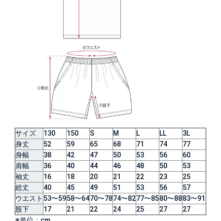
サイズ
130
150
S
M
L
LL
3L
身丈
52
59
65
68
71
74
77
身幅
38
42
47
50
53
56
60
肩幅
36
40
44
46
48
50
53
袖丈
16
18
20
21
22
23
25
総丈
40
45
49
51
53
56
57
ウエスト
53〜59
58〜64
70〜78
74〜82
77〜85
80〜88
83〜91
股下
17
21
22
24
25
27
27
※単位：cm