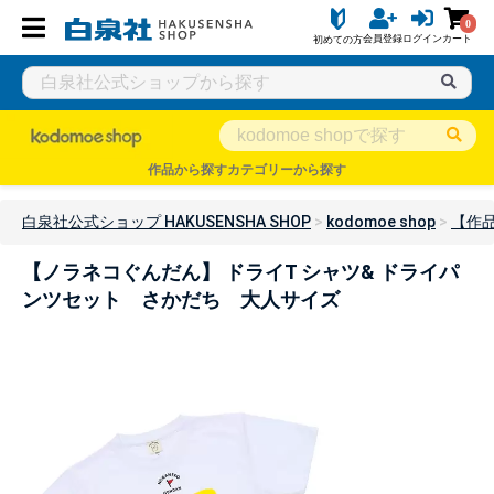
0
会員登録
ログイン
カート
初めての方
作品から探す
カテゴリーから探す
白泉社公式ショップ HAKUSENSHA SHOP
kodomoe shop
【作
【ノラネコぐんだん】 ドライT シャツ& ドライパ
ンツセット さかだち 大人サイズ