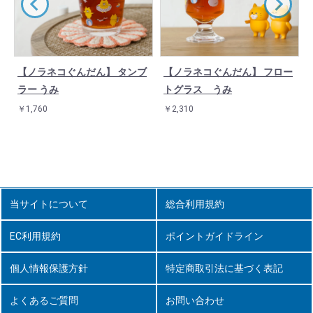
【ノラネコぐんだん】 タンブ
【ノラネコぐんだん】 フロー
ラー うみ
トグラス うみ
￥1,760
￥2,310
当サイトについて
総合利用規約
EC利用規約
ポイントガイドライン
個人情報保護方針
特定商取引法に基づく表記
よくあるご質問
お問い合わせ