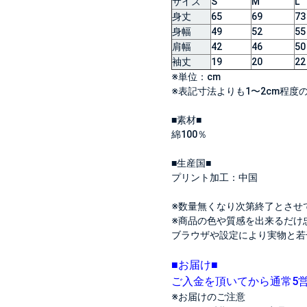
サイズ
S
M
L
身丈
65
69
73
身幅
49
52
55
肩幅
42
46
50
袖丈
19
20
22
※単位：cm
※表記寸法よりも1〜2cm程
■素材■
綿100％
■生産国■
プリント加工：中国
※数量無くなり次第終了とさせ
※商品の色や質感を出来るだけ
ブラウザや設定により実物と若
■お届け■
ご入金を頂いてから通常5
※お届けのご注意