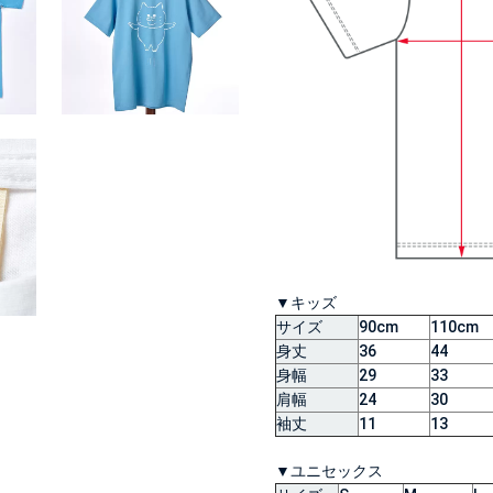
▼キッズ
サイズ
90cm
110cm
身丈
36
44
身幅
29
33
肩幅
24
30
袖丈
11
13
▼ユニセックス