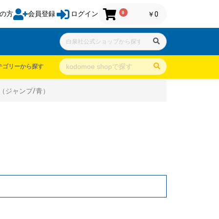
0
の方
会員登録
ログイン
￥0
テゴリーから探す
（ジャンプ/青）