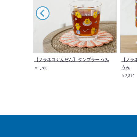
ラス おばけの
【ノラネコぐんだん】 タンブラー うみ
【ノラ
うみ
￥1,760
￥2,310