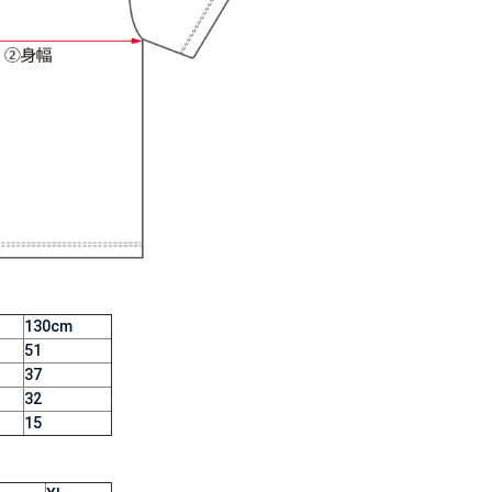
130cm
51
37
32
15