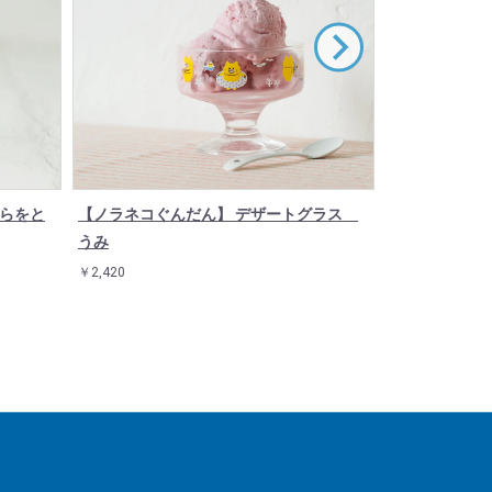
そらをと
【ノラネコぐんだん】 デザートグラス
【ノラネコぐ
うみ
ワンちゃん
￥2,420
￥3,520