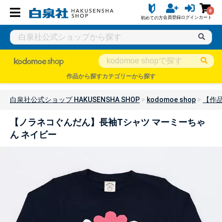
0
会員登録
ログイン
カート
初めての方
作品から探す
カテゴリーから探す
白泉社公式ショップ HAKUSENSHA SHOP
kodomoe shop
【作
【ノラネコぐんだん】長袖Tシャツ マーミーちゃ
ん ネイビー