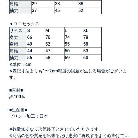
肩幅
29
33
38
袖丈
37
45
52
▼ユニセックス
サイズ
S
M
L
XL
身丈
66
70
74
78
身幅
49
52
55
58
肩幅
44
47
50
53
袖丈
56
58
59
60
※単位：cm
※表記寸法よりも1〜2cm程度の誤差が生じる場合がございま
す。
■素材■
綿100％
■生産国■
プリント加工：日本
※数量無くなり次第終了とさせていただきます。
※商品の色や質感を出来るだけ忠実に再現するよう心掛けてい