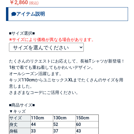
￥2,860
(税込)
アイテム説明
■サイズ選択■
※サイズにより価格が異なる場合があります。
たくさんのリクエストにお応えして、長袖Tシャツが新登場！
1枚で着ても重ね着してもかわいいデザイン。
オールシーズン活躍します。
キッズ110cmからユニセックスXLまでたくさんのサイズを用
意しました。
さまざまなコーデにご活用ください。
■商品サイズ■
▼キッズ
サイズ
110cm
130cm
150cm
身丈
44
52
60
身幅
33
37
43