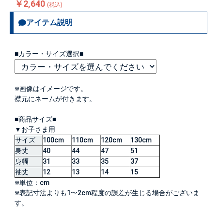
￥2,640
(税込)
アイテム説明
■カラー・サイズ選択■
※画像はイメージです。
襟元にネームが付きます。
■商品サイズ■
▼お子さま用
サイズ
100cm
110cm
120cm
130cm
身丈
40
44
47
51
身幅
31
33
35
37
袖丈
12
13
14
15
※単位：cm
※表記寸法よりも1〜2cm程度の誤差が生じる場合がございま
す。