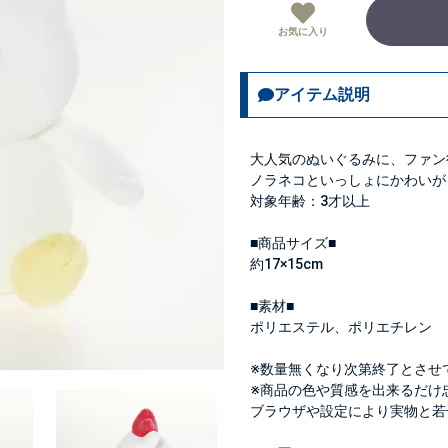
お気に入り
アイテム説明
大人気のぬいぐるみに、ファン
ノラネコといっしょにかわいが
対象年齢：3才以上
■商品サイズ■
約17×15cm
■素材■
ポリエステル、ポリエチレン
※数量無くなり次第終了とさせ
※商品の色や質感を出来るだけ
ブラウザや設定により実物と若