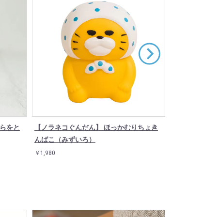
そらをと
【ノラネコぐんだん】 ほっかむりちょき
【ノラネコぐ
んばこ（みずいろ）
うみ
￥1,980
￥2,420