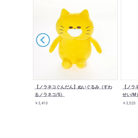
トート（ケー
【ノラネコぐんだん】ぬいぐるみ（すわ
【ノラ
るノラネコ/S）
せい/M
￥3,410
￥3,520