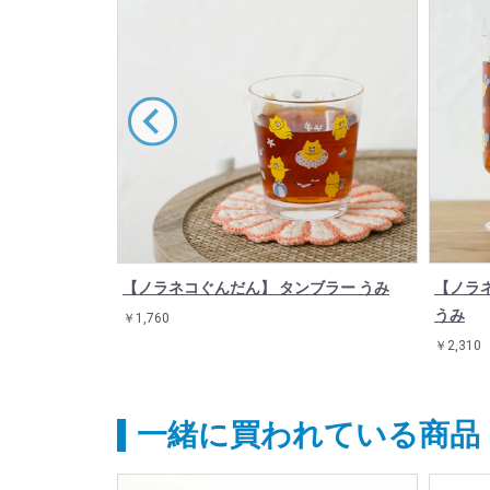
ラス ラーメン
【ノラネコぐんだん】 タンブラー うみ
【ノラ
うみ
￥1,760
￥2,310
一緒に買われている商品