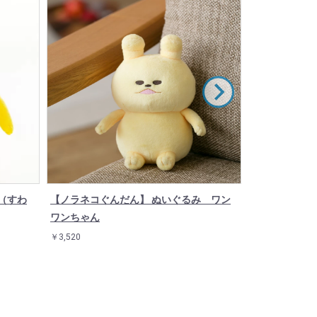
（すわ
【ノラネコぐんだん】 ぬいぐるみ ワン
【ノラネコぐ
ワンちゃん
ボールペン 
￥3,520
￥1,100