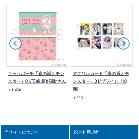
キャラポーチ「春の嵐とモン
アクリルカード「春の嵐とモ
モ
スター」01/天峰 栢&孫助さん
ンスター」01/ブラインド(8
種)
￥1,430
￥660
当サイトについて
総合利用規約