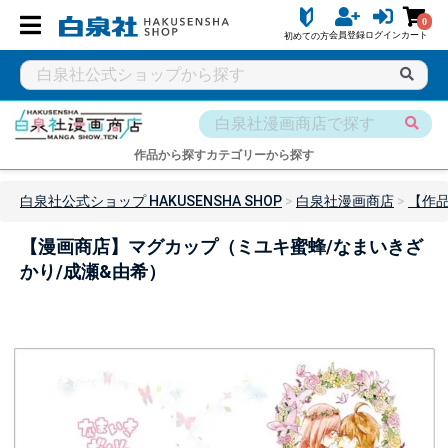
0
会員登録
ログイン
カート
初めての方
作品から探す
カテゴリーから探す
白泉社公式ショップ HAKUSENSHA SHOP
白泉社漫画商店
【作
【漫画商店】マグカップ（ミユキ蜜蜂/なまいきざ
かり/成瀬&由希）