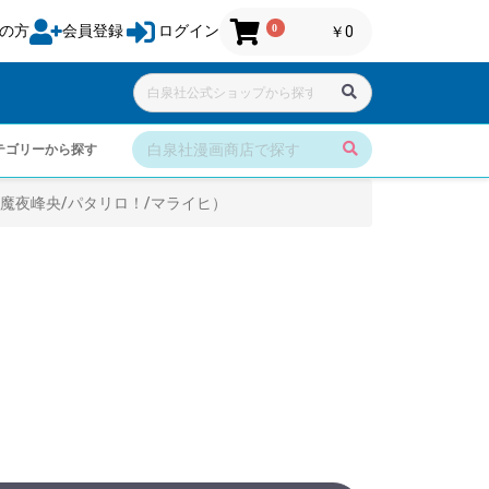
0
の方
会員登録
ログイン
￥0
テゴリーから探す
魔夜峰央/パタリロ！/マライヒ）