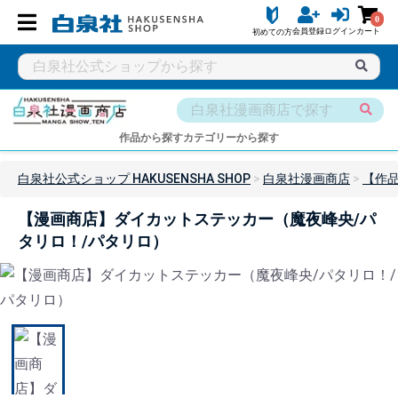
0
会員登録
ログイン
カート
初めての方
作品から探す
カテゴリーから探す
白泉社公式ショップ HAKUSENSHA SHOP
白泉社漫画商店
【作
【漫画商店】ダイカットステッカー（魔夜峰央/パ
タリロ！/パタリロ）