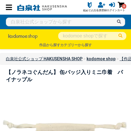
0
会員登録
ログイン
カート
初めての方
作品から探す
カテゴリーから探す
白泉社公式ショップ HAKUSENSHA SHOP
kodomoe shop
【作
【ノラネコぐんだん】 缶バッジ入りミニ巾着 パ
イナップル