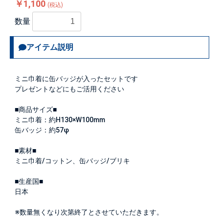
￥1,100
(税込)
数量
アイテム説明
ミニ巾着に缶バッジが入ったセットです
プレゼントなどにもご活用ください
■商品サイズ■
ミニ巾着：約H130×W100mm
缶バッジ：約57φ
■素材■
ミニ巾着/コットン、缶バッジ/ブリキ
■生産国■
日本
※数量無くなり次第終了とさせていただきます。