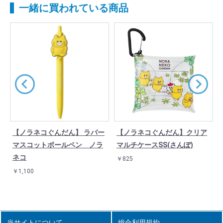
一緒に買われている商品
ー
【ノラネコぐんだん】 ラバー
【ノラネコぐんだん】クリア
マスコットボールペン ノラ
マルチケースSS(さんぽ)
ネコ
￥825
￥1,100
当サイトについて
総合利用規約