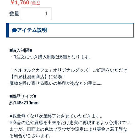
￥1,760
(税込)
数量
アイテム説明
■購入制限■
・1注文につき購入制限は
5個
となります。
「ベルセルクカフェ」オリジナルグッズ、ご好評をいただき
【白泉社漫画商店】に登場！
魔物を呼び寄せる呪いの烙印があなたの手に…。
■商品サイズ■
約148×210mm
※数量無くなり次第終了とさせていただきます。
※商品の色や質感を出来るだけ忠実に再現するよう心掛けてい
ますが、画面上の色はブラウザや設定により実物と若干異な
る場合がございます。