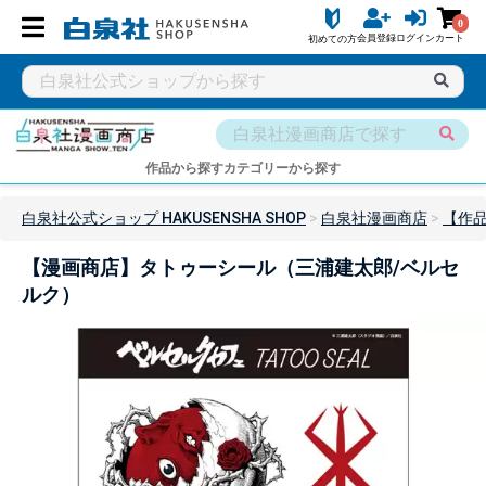
0
会員登録
ログイン
カート
初めての方
作品から探す
カテゴリーから探す
白泉社公式ショップ HAKUSENSHA SHOP
白泉社漫画商店
【作
【漫画商店】タトゥーシール（三浦建太郎/ベルセ
ルク）