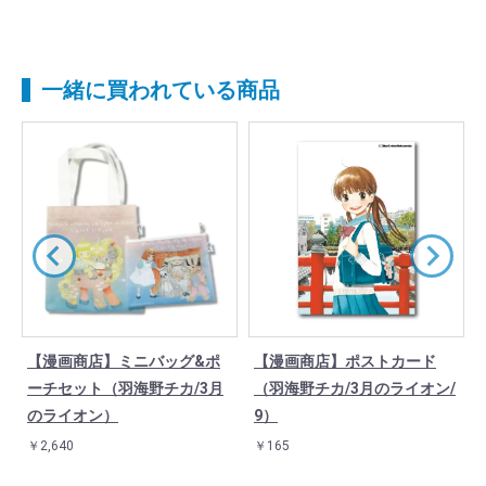
一緒に買われている商品
【漫画商店】ミニバッグ&ポ
【漫画商店】ポストカード
ーチセット（羽海野チカ/3月
（羽海野チカ/3月のライオン/
のライオン）
9）
￥2,640
￥165