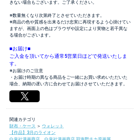
きない場合もございます。ご了承ください。
※数量無くなり次第終了とさせていただきます。
※商品の色や質感を出来るだけ忠実に再現するよう心掛けてい
ますが、画面上の色はブラウザや設定により実物と若干異な
る場合がございます。
■お届け■
ご入金を頂いてから通常5営業日ほどで発送いたしま
す。
※お届けのご注意
・お届け時期の異なる商品をご一緒にお買い求めいただいた
場合、納期の遅い方に合わせてお届けさせていただきます。
関連カテゴリ
財布・ケース
＞
ウォレット
【作品】3月のライオン
白泉社漫画商店
，
白泉社漫画商店 羽海野チカ原画展