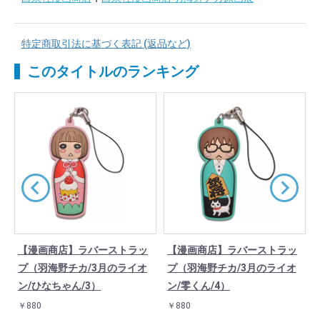
特定商取引法に基づく表記 (返品など)
このタイトルのランキング
【漫画商店】ラバーストラッ
【漫画商店】ラバーストラッ
/
プ（羽海野チカ/3月のライオ
プ（羽海野チカ/3月のライオ
ン/ひなちゃん/3）
ン/零くん/4）
￥880
￥880