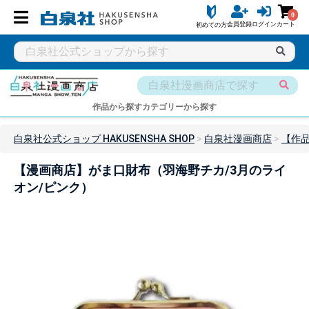
0
会員登録
ログイン
カート
初めての方
作品から探す
カテゴリーから探す
白泉社公式ショップ HAKUSENSHA SHOP
白泉社漫画商店
【作
【漫画商店】がま口財布（羽海野チカ/3月のライ
オン/ピンク）