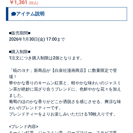
￥1,361
(税込)
アイテム説明
■販売期間■
2026年1月30日(金) 17:00まで
■購入制限■
1注文につき購入制限は
2個
となります。
「暁のヨナ」新商品が【白泉社漫画商店】に数量限定で登
場！
華やかな香りのキームン紅茶と、軽やかな味わいのジャスミ
ン茶が絶妙に混ざり合うブレンドに、色鮮やかな花々を加え
ました。
葡萄のほのかな香りがどこか洒脱さを感じさせる、爽涼な味
わいのブレンドティーです。
ブレンドティーをよりお楽しみいただける10枚入りです。
<ブレンド内容>
キームン紅茶、ジャスミン茶、ローズマリー、ステビア葉、