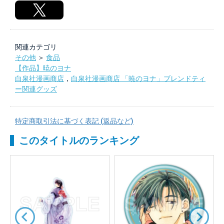
関連カテゴリ
その他
＞
食品
【作品】暁のヨナ
白泉社漫画商店
，
白泉社漫画商店 「暁のヨナ」ブレンドティ
ー関連グッズ
特定商取引法に基づく表記 (返品など)
このタイトルのランキング