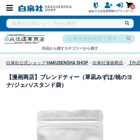
0
会員登録
ログイン
カート
初めての方
作品から探す
カテゴリーから探す
白泉社公式ショップ HAKUSENSHA SHOP
白泉社漫画商店
【作
【漫画商店】ブレンドティー（草凪みずほ/暁のヨ
ナ/ジェハ/スタンド袋）