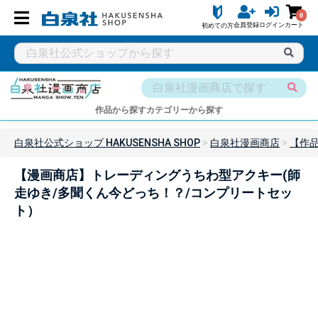
0
会員登録
ログイン
カート
初めての方
作品から探す
カテゴリーから探す
白泉社公式ショップ HAKUSENSHA SHOP
白泉社漫画商店
【作
【漫画商店】トレーディングうちわ型アクキー(師
走ゆき/多聞くん今どっち！？/コンプリートセッ
ト）