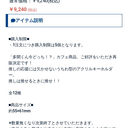
通常価格：￥9,240(税込)
￥9,240
(税込)
アイテム説明
■購入制限■
・1注文につき購入制限は
5個
となります。
「多聞くん今どっち！？」カフェ商品、ご好評をいただき再
販決定です！
推しの応援には欠かせないうちわ型のアクリルキーホルダ
ー。
推しは推せるときに推せ！！
全12種
■商品サイズ■
約55×61mm
※数量無くなり次第終了とさせていただきます。