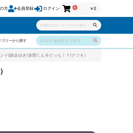
0
の方
会員登録
ログイン
￥0
テゴリーから探す
ンド(師走ゆき/多聞くん今どっち！？/ナツキ）
）