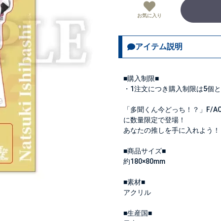
お気に入り
アイテム説明
■購入制限■
・1注文につき購入制限は
5個
と
「多聞くん今どっち！？」F/ACE 
に数量限定で登場！
あなたの推しを手に入れよう！
■商品サイズ■
約180×80mm
■素材■
アクリル
■生産国■