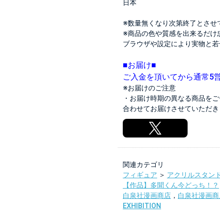
日本
※数量無くなり次第終了とさせ
※商品の色や質感を出来るだけ
ブラウザや設定により実物と若
■お届け■
ご入金を頂いてから通常5
※お届けのご注意
・お届け時期の異なる商品をご
合わせてお届けさせていただき
関連カテゴリ
フィギュア
＞
アクリルスタン
【作品】多聞くん今どっち！？
白泉社漫画商店
，
白泉社漫画商店
EXHIBITION