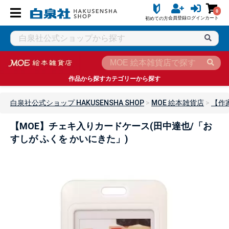
0
会員登録
ログイン
カート
初めての方
作品から探す
カテゴリーから探す
白泉社公式ショップ HAKUSENSHA SHOP
MOE 絵本雑貨店
【作
【MOE】チェキ入りカードケース(田中達也/「お
すしが ふくを かいにきた」)