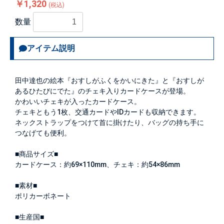
￥1,320
(税込)
数量
アイテム説明
田中達也の絵本『おすしがふくをかいにきた』と『おすしが
あるひたびにでた』のチェキ入りカードケースが登場。
かわいいチェキが入ったカードケース。
チェキともう1枚、交通カードやIDカードも収納できます。
ネックストラップをつけて首に掛けたり、バッグの持ち手に
つなげても便利。
■商品サイズ■
カードケース：約69×110mm、チェキ：約54×86mm
■素材■
ポリカーボネート
■生産国■