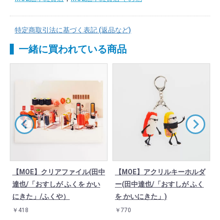
特定商取引法に基づく表記 (返品など)
一緒に買われている商品
【MOE】クリアファイル(田中
【MOE】アクリルキーホルダ
達也/「おすしが ふくを かい
ー(田中達也/「おすしが ふく
にきた」/ふくや）
を かいにきた」)
￥418
￥770