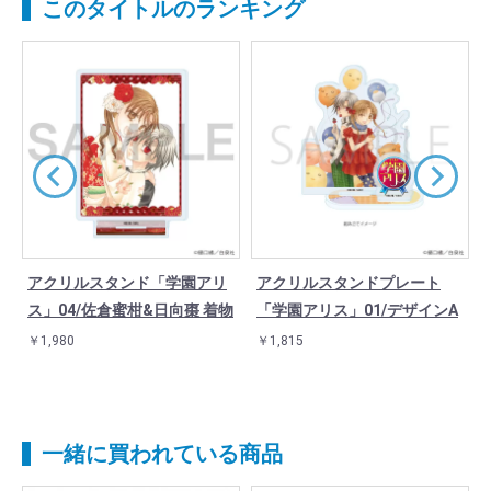
このタイトルのランキング
アクリルスタンド「学園アリ
アクリルスタンドプレート
G
ス」04/佐倉蜜柑&日向棗 着物
「学園アリス」01/デザインA
￥1,980
￥1,815
一緒に買われている商品