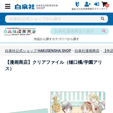
0
会員登録
ログイン
カート
初めての方
作品から探す
カテゴリーから探す
白泉社公式ショップ HAKUSENSHA SHOP
白泉社漫画商店
【作
【漫画商店】クリアファイル（樋口橘/学園アリ
ス）