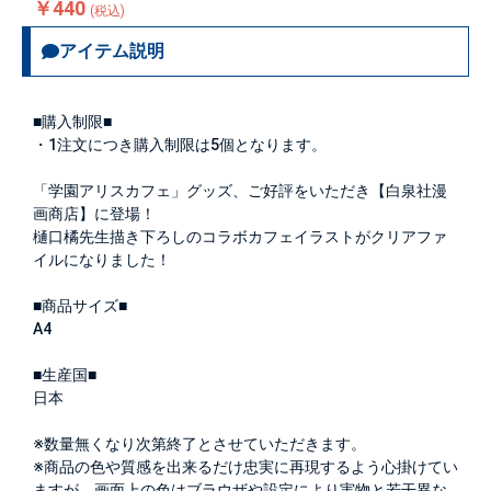
￥440
(税込)
アイテム説明
■購入制限■
・1注文につき購入制限は
5個
となります。
「学園アリスカフェ」グッズ、ご好評をいただき【白泉社漫
画商店】に登場！
樋口橘先生描き下ろしのコラボカフェイラストがクリアファ
イルになりました！
■商品サイズ■
A4
■生産国■
日本
※数量無くなり次第終了とさせていただきます。
※商品の色や質感を出来るだけ忠実に再現するよう心掛けてい
ますが、画面上の色はブラウザや設定により実物と若干異な