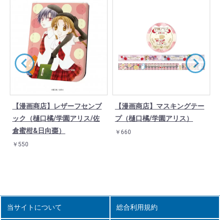
ブ
【漫画商店】レザーフセンブ
【漫画商店】マスキングテー
ック（樋口橘/学園アリス/佐
プ（樋口橘/学園アリス）
倉蜜柑&日向棗）
￥660
￥550
当サイトについて
総合利用規約