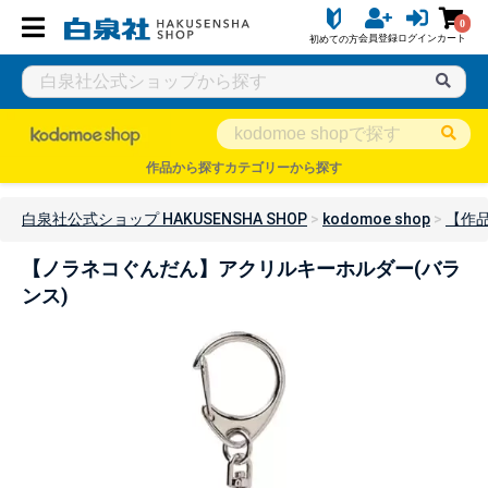
0
会員登録
ログイン
カート
初めての方
作品から探す
カテゴリーから探す
白泉社公式ショップ HAKUSENSHA SHOP
kodomoe shop
【作
【ノラネコぐんだん】アクリルキーホルダー(バラ
ンス)