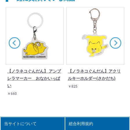
【ノラネコぐんだん】 アンブ
【ノラネコぐんだん】アクリ
レラマーカー おなかいっぱ
ルキーホルダー(さかだち)
い
￥825
￥660
当サイトについて
総合利用規約