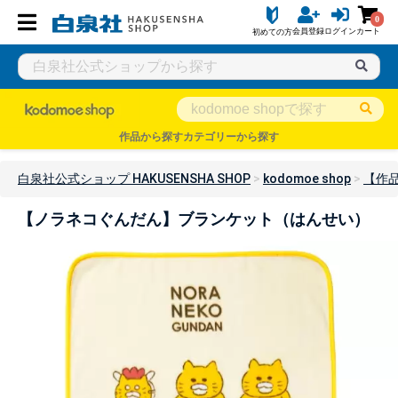
0
会員登録
ログイン
カート
初めての方
作品から探す
カテゴリーから探す
白泉社公式ショップ HAKUSENSHA SHOP
kodomoe shop
【作
【ノラネコぐんだん】ブランケット（はんせい）