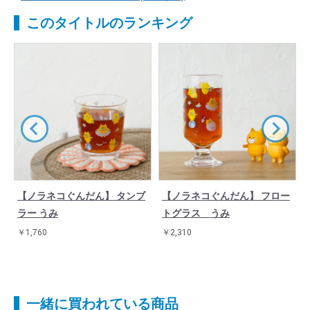
このタイトルのランキング
耐
【ノラネコぐんだん】 タンブ
【ノラネコぐんだん】 フロー
ラー うみ
トグラス うみ
￥1,760
￥2,310
一緒に買われている商品