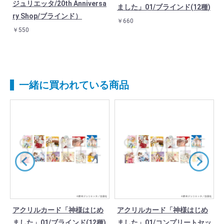
ジュリエッタ/20th Anniversa
様
ました」01/ブラインド(12種)
ry Shop/ブラインド）
￥660
￥550
一緒に買われている商品
ウ
アクリルカード「神様はじめ
アクリルカード「神様はじめ
ました」01/ブラインド(12種)
ました」01/コンプリートセッ