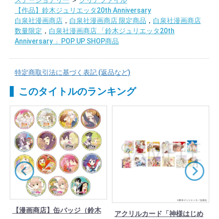
【作品】鈴木ジュリエッタ20th Anniversary
白泉社漫画商店
，
白泉社漫画商店 限定商品
，
白泉社漫画商店
数量限定
，
白泉社漫画商店 「鈴木ジュリエッタ20th
Anniversary 」POP UP SHOP商品
特定商取引法に基づく表記 (返品など)
このタイトルのランキング
【漫画商店】缶バッジ（鈴木
アクリルカード「神様はじめ