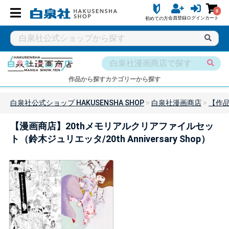
0
会員登録
ログイン
カート
初めての方
作品から探す
カテゴリーから探す
白泉社公式ショップ HAKUSENSHA SHOP
白泉社漫画商店
【作品】
【漫画商店】20thメモリアルクリアファイルセッ
ト（鈴木ジュリエッタ/20th Anniversary Shop）