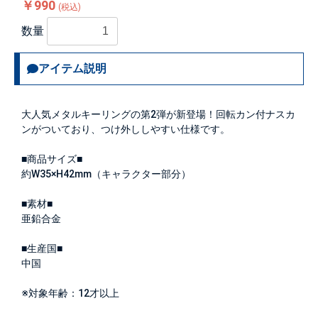
￥990
(税込)
数量
アイテム説明
大人気メタルキーリングの第2弾が新登場！回転カン付ナスカ
ンがついており、つけ外ししやすい仕様です。
■商品サイズ■
約W35×H42mm（キャラクター部分）
■素材■
亜鉛合金
■生産国■
中国
※対象年齢：12才以上