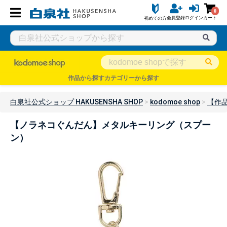
0
会員登録
ログイン
カート
初めての方
作品から探す
カテゴリーから探す
白泉社公式ショップ HAKUSENSHA SHOP
kodomoe shop
【作
【ノラネコぐんだん】メタルキーリング（スプー
ン）