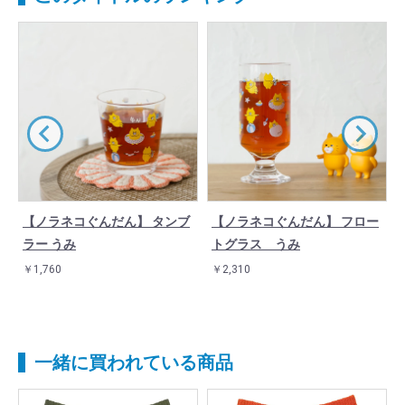
【ノラネコぐんだん】 タンブ
【ノラネコぐんだん】 フロー
ラー うみ
トグラス うみ
￥1,760
￥2,310
一緒に買われている商品