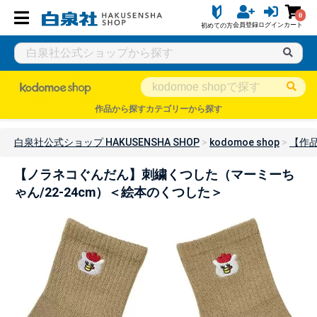
0
会員登録
ログイン
カート
初めての方
作品から探す
カテゴリーから探す
白泉社公式ショップ HAKUSENSHA SHOP
kodomoe shop
【作
【ノラネコぐんだん】刺繍くつした（マーミーち
ゃん/22-24cm）＜絵本のくつした＞