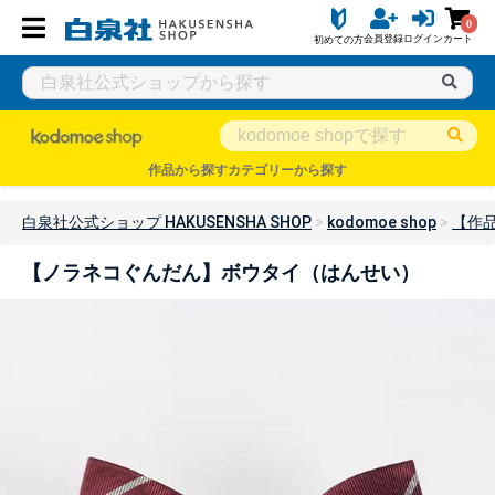
0
会員登録
ログイン
カート
初めての方
作品から探す
カテゴリーから探す
白泉社公式ショップ HAKUSENSHA SHOP
kodomoe shop
【作
【ノラネコぐんだん】ボウタイ（はんせい）