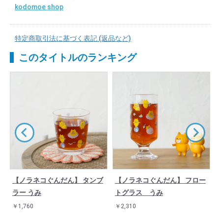
kodomoe shop
特定商取引法に基づく表記 (返品など)
このタイトルのランキング
【ノラネコぐんだん】 タンブ
【ノラネコぐんだん】 フロー
ラー うみ
トグラス うみ
￥1,760
￥2,310