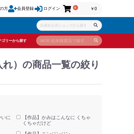
0
の方
会員登録
ログイン
￥0
テゴリーから探す
刺入れ）の商品一覧の絞り
かいに
【作品】かみはこんなに くちゃ
くちゃだけど
【作品】ニンジンジン