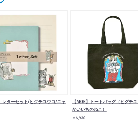
】レターセット(ヒグチユウコ/ニャ
【MOE】トートバッグ（ヒグチユ
かいいちのねこ）
￥6,930