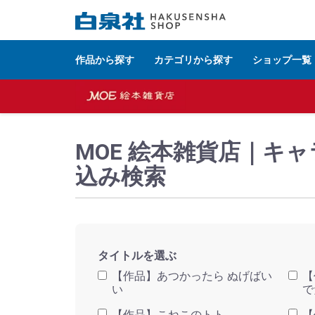
作品から探す
カテゴリから探す
ショップ一覧
白泉社公式ショップ HAKUSENSHA SHOP
タイト
MOE 絵本雑貨店｜キ
込み検索
タイトルを選ぶ
【作品】あつかったら ぬげばい
【
い
で
【作品】こねこのトト
【