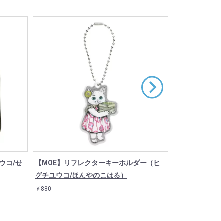
ウコ/せ
【MOE】リフレクターキーホルダー（ヒ
【MOE】アク
グチユウコ/ほんやのこはる）
「こねこのト
￥880
￥880