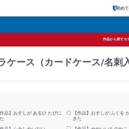
初めて
ル一覧
MOE 絵本雑貨店
作品から探す
カ
ャラケース（カードケース/名
作品】おすしが あるひ たびに
【作品】おすしが ふくを 
た
きた
作品】シカしかいない
【作品】せかいいちのねこ