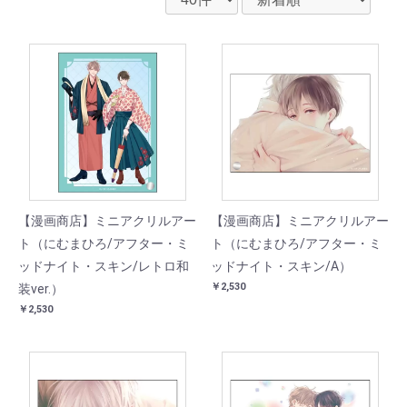
【漫画商店】ミニアクリルアー
【漫画商店】ミニアクリルアー
ト（にむまひろ/アフター・ミ
ト（にむまひろ/アフター・ミ
ッドナイト・スキン/レトロ和
ッドナイト・スキン/A）
￥2,530
装ver.）
￥2,530