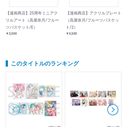
【漫画商店】25周年ミニアク
【漫画商店】アクリルプレート
リルアート（高屋奈月/フルー
（高屋奈月/フルーツバスケッ
ツバスケット/E）
ト/2）
￥2,530
￥3,520
このタイトルのランキング