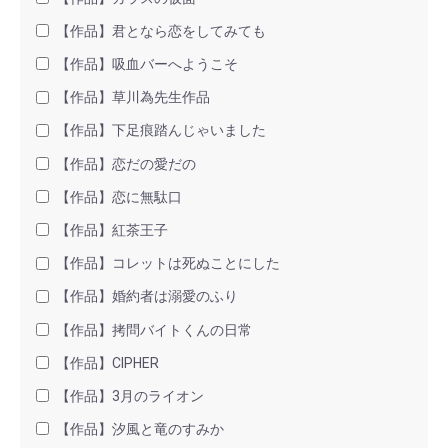
【作品】君となら恋をしてみても
【作品】吸血バーへようこそ
【作品】草川為先生作品
【作品】下足痕踏んじゃいました
【作品】恋だの愛だの
【作品】恋に無駄口
【作品】紅茶王子
【作品】コレットは死ぬことにした
【作品】婚約者は溺愛のふり
【作品】拷問バイトくんの日常
【作品】CIPHER
【作品】3月のライオン
【作品】汐風と竜のすみか