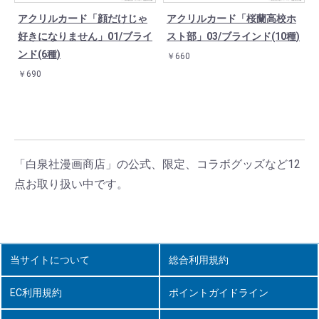
アクリルカード「顔だけじゃ
アクリルカード「桜蘭高校ホ
好きになりません」01/ブライ
スト部」03/ブラインド(10種)
ンド(6種)
￥660
￥690
「白泉社漫画商店」の公式、限定、コラボグッズなど12
点お取り扱い中です。
当サイトについて
総合利用規約
EC利用規約
ポイントガイドライン